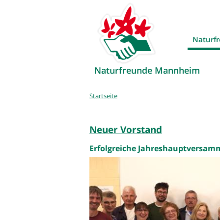
Naturf
Naturfreunde Mannheim
Sie
Startseite
sind
hier
Neuer Vorstand
Erfolgreiche Jahreshauptversa