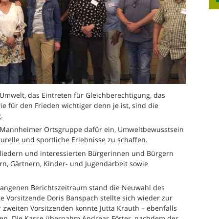
r Umwelt, das Eintreten für Gleichberechtigung, das
für den Frieden wichtiger denn je ist, sind die
.
ie Mannheimer Ortsgruppe dafür ein, Umweltbewusstsein
turelle und sportliche Erlebnisse zu schaffen.
liedern und interessierten Bürgerinnen und Bürgern
n, Gärtnern, Kinder- und Jugendarbeit sowie
angenen Berichtszeitraum stand die Neuwahl des
e Vorsitzende Doris Banspach stellte sich wieder zur
 zweiten Vorsitzenden konnte Jutta Krauth – ebenfalls
den. Die Kasse übernahm Andreas Förter, nachdem der