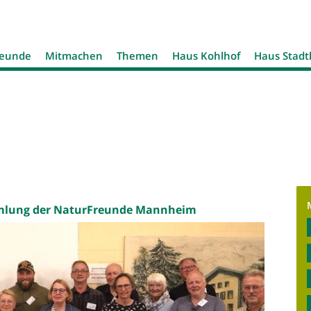
Jump to navigation
reunde
Mitmachen
Themen
Haus Kohlhof
Haus Stad
mmlung der NaturFreunde Mannheim