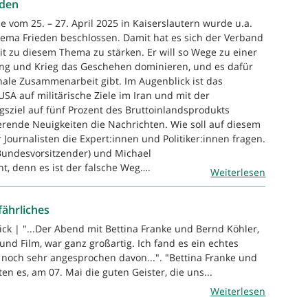
eden
vom 25. – 27. April 2025 in Kaiserslautern wurde u.a.
ema Frieden beschlossen. Damit hat es sich der Verband
t zu diesem Thema zu stärken. Er will so Wege zu einer
ung und Krieg das Geschehen dominieren, und es dafür
nale Zusammenarbeit gibt. Im Augenblick ist das
USA auf militärische Ziele im Iran und mit der
sziel auf fünf Prozent des Bruttoinlandsprodukts
ende Neuigkeiten die Nachrichten. Wie soll auf diesem
Journalisten die Expert:innen und Politiker:innen fragen.
. Bundesvorsitzender) und Michael
ht, denn es ist der falsche Weg….
Weiterlesen
efährliches
ick | "...Der Abend mit Bettina Franke und Bernd Köhler,
 und Film, war ganz großartig. Ich fand es ein echtes
t noch sehr angesprochen davon...". "Bettina Franke und
en es, am 07. Mai die guten Geister, die uns...
Weiterlesen