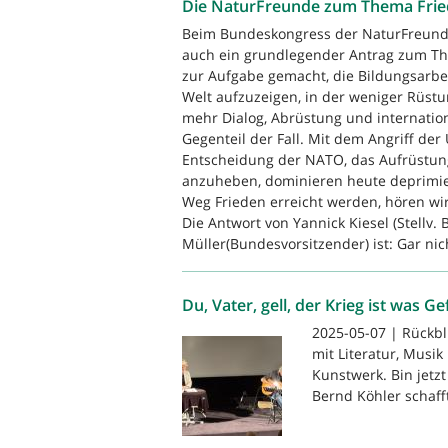
Die NaturFreunde zum Thema Fri
Beim Bundeskongress der NaturFreunde 
auch ein grundlegender Antrag zum Th
zur Aufgabe gemacht, die Bildungsarbei
Welt aufzuzeigen, in der weniger Rüst
mehr Dialog, Abrüstung und internatio
Gegenteil der Fall. Mit dem Angriff der 
Entscheidung der NATO, das Aufrüstung
anzuheben, dominieren heute deprimier
Weg Frieden erreicht werden, hören wir 
Die Antwort von Yannick Kiesel (Stellv
Müller(Bundesvorsitzender) ist: Gar nic
Du, Vater, gell, der Krieg ist was G
2025-05-07 | Rückbl
mit Literatur, Musik
Kunstwerk. Bin jetz
Bernd Köhler schafft