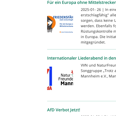
Für ein Europa ohne Mittelstrecke
2025-01- 26 | In eine
erstschlagfähig" al
sorgen, dass keine 
werden. Ebenfalls f
Rüstungskontrolle m
in Europa. Die Init
mitgegründet.
Internationaler Liederabend in de
VVN und NaturFreun
Songgruppe „Trotz a
Mannheim e.V., Man
AfD Verbot Jetzt!