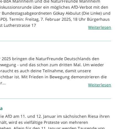
VVN-BdA Mannheim und die NaturFreunde Mannheim
Diskussionsrunde über ein mögliches AfD-Verbot mit den
Bundestagsabgeordneten Gökay Akbulut (Die Linke) und
SPD). Termin: Freitag, 7. Februar 2025, 18 Uhr Bürgerhaus
t Lutherstrasse 17
Weiterlesen
hr 2025 bringen die NaturFreunde Deutschlands den
Bewegung - und das schon zum dritten Mal. Um wieder
 braucht es auch deine Teilnahme, damit unsere
ichtbar ist. Mit Frieden in Bewegung demonstrieren die
...
Weiterlesen
sa
e AfD am 11. und 12. Januar im sächsischen Riesa ihren
lt, wird es vielfältige Proteste von mehreren
eben. Allein für den 11. Januar werden Tausende von