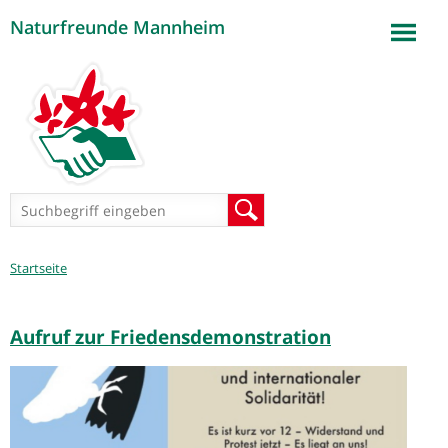
Naturfreunde Mannheim
Jump to navigation
Suchformular
Suche
Sie
Startseite
sind
hier
Aufruf zur Friedensdemonstration