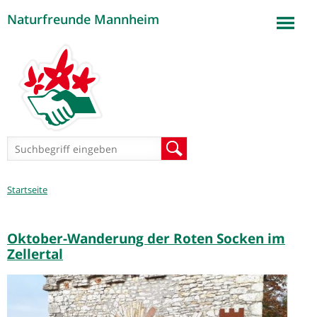
Naturfreunde Mannheim
Jump to navigation
Suchformular
Suche
Sie
Startseite
sind
hier
Oktober-Wanderung der Roten Socken im
Zellertal