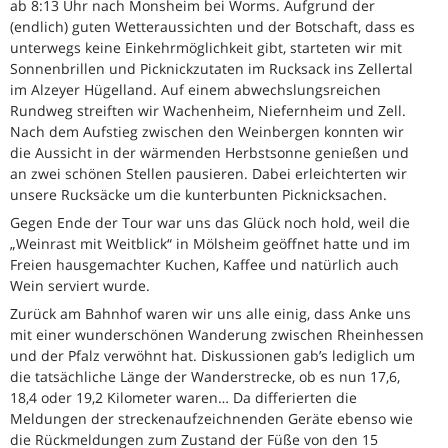
ab 8:13 Uhr nach Monsheim bei Worms. Aufgrund der
(endlich) guten Wetteraussichten und der Botschaft, dass es
unterwegs keine Einkehrmöglichkeit gibt, starteten wir mit
Sonnenbrillen und Picknickzutaten im Rucksack ins Zellertal
im Alzeyer Hügelland. Auf einem abwechslungsreichen
Rundweg streiften wir Wachenheim, Niefernheim und Zell.
Nach dem Aufstieg zwischen den Weinbergen konnten wir
die Aussicht in der wärmenden Herbstsonne genießen und
an zwei schönen Stellen pausieren. Dabei erleichterten wir
unsere Rucksäcke um die kunterbunten Picknicksachen.
Gegen Ende der Tour war uns das Glück noch hold, weil die
„Weinrast mit Weitblick“ in Mölsheim geöffnet hatte und im
Freien hausgemachter Kuchen, Kaffee und natürlich auch
Wein serviert wurde.
Zurück am Bahnhof waren wir uns alle einig, dass Anke uns
mit einer wunderschönen Wanderung zwischen Rheinhessen
und der Pfalz verwöhnt hat. Diskussionen gab’s lediglich um
die tatsächliche Länge der Wanderstrecke, ob es nun 17,6,
18,4 oder 19,2 Kilometer waren… Da differierten die
Meldungen der streckenaufzeichnenden Geräte ebenso wie
die Rückmeldungen zum Zustand der Füße von den 15